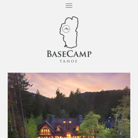
T
O
G
G
L
E
N
A
V
I
G
A
T
I
O
N